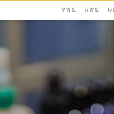
學吉他
買吉他
修