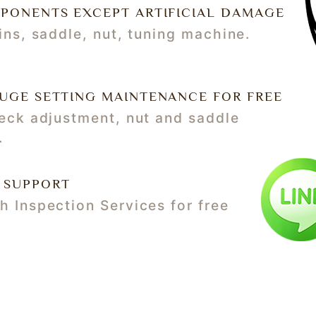
MPONENTS EXCEPT ARTIFICIAL DAMAGE
ins, saddle, nut, tuning machine.
AUGE SETTING MAINTENANCE FOR FREE
neck adjustment, nut and saddle
.
 SUPPORT
 Inspection Services for free
LIMITATIONS
does not apply onto mechanically
trument. By mistreating, neglecting