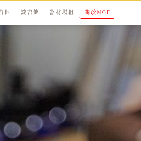
吉他
談吉他
器材場租
關於MGF