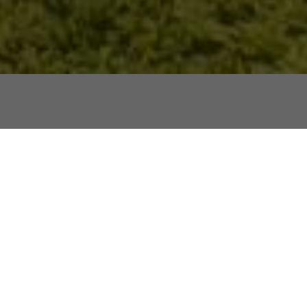
報名體驗課程優惠
吉他/爵士鼓 體驗課程
$300
一對一 / 30分鐘
/人
先體驗，覺得適合再報名 ｜ 當日報名正式課程可折抵體驗
費用
會提供吉他 ｜ 課程以中文進行，英語教師請透過 LINE 聯繫
地點
＊
台北店
台中店
課程
＊
吉他