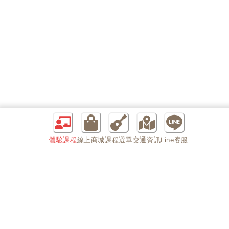
體驗課程
線上商城
課程選單
交通資訊
Line客服
課程快速選單
商品快速選單
課程總介紹
特價商品專區
教室環境
MGF專屬商品
課程器材一覽
木吉他